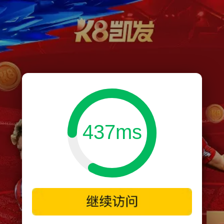
437ms